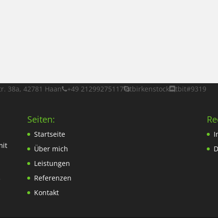
tr. 38a, 42781 Haan
+49 21299275117
tbirkenstock
tbit#9319
Seiten:
Re
Startseite
I
mit
Über mich
D
Leistungen
Referenzen
e
Kontakt