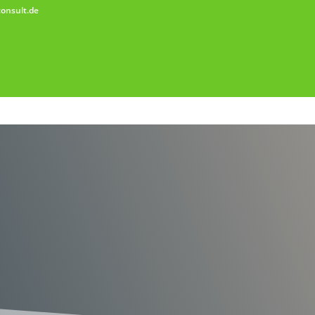
consult.de
artseite
Über mich
Leistungen
Referenzen
Kont