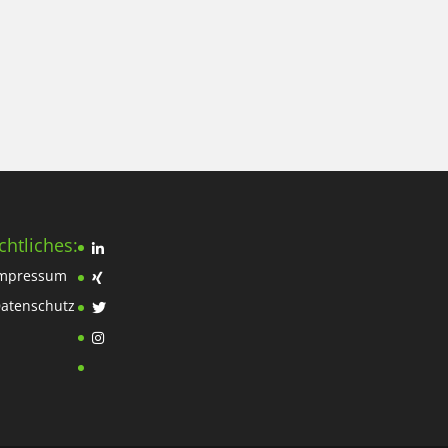
chtliches:
mpressum
atenschutz