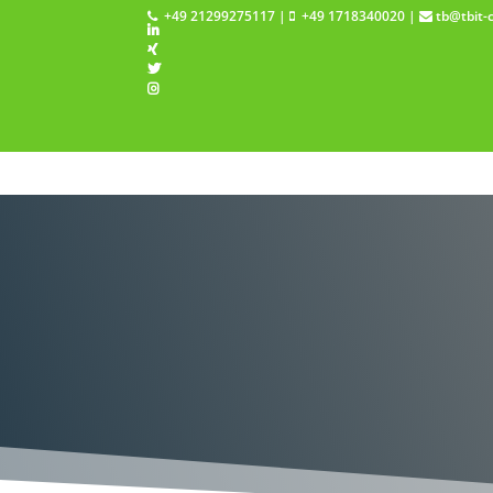
+49 21299275117
|
+49 1718340020
|
tb@tbit-
St